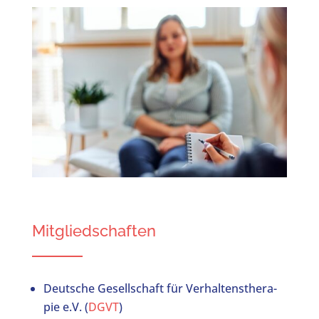
Mitgliedschaften
Deut­sche Gesell­schaft für Ver­hal­tens­the­ra­
pie e.V. (
DGVT
)