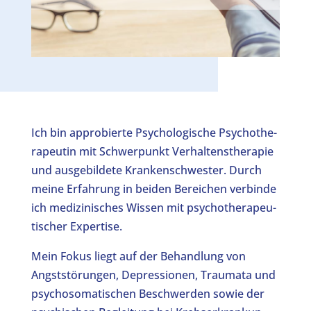
Ich bin appro­bier­te Psy­cho­lo­gi­sche Psy­cho­the­
ra­peu­tin mit Schwer­punkt Ver­hal­tens­the­ra­pie
und aus­ge­bil­de­te Kran­ken­schwes­ter. Durch
mei­ne Erfah­rung in bei­den Berei­chen ver­bin­de
ich medi­zi­ni­sches Wis­sen mit psy­cho­the­ra­peu­
ti­scher Exper­ti­se.
Mein Fokus liegt auf der Behand­lung von
Angst­stö­run­gen, Depres­sio­nen, Trau­ma­ta und
psy­cho­so­ma­ti­schen Beschwer­den sowie der