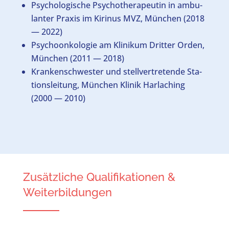
Psy­cho­lo­gi­sche Psy­cho­the­ra­peu­tin in ambu­
lan­ter Pra­xis im Kiri­nus MVZ, Mün­chen (2018
— 2022)
Psy­cho­on­ko­lo­gie am Kli­ni­kum Drit­ter Orden,
Mün­chen (2011 — 2018)
Kran­ken­schwes­ter und stell­ver­tre­ten­de Sta­
ti­ons­lei­tung, Mün­chen Kli­nik Har­laching
(2000 — 2010)
Zusätzliche Qualifikationen &
Weiterbildungen