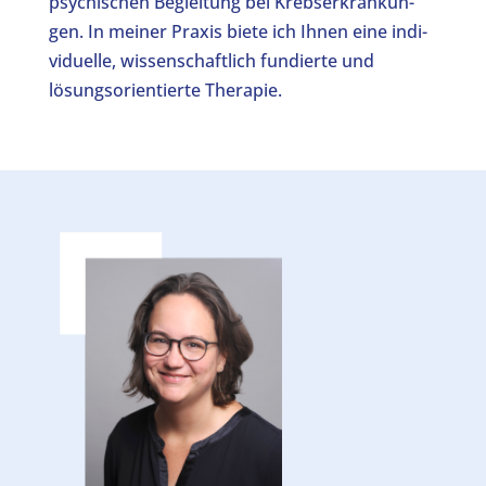
psy­chi­schen Beglei­tung bei Krebs­er­kran­kun­
gen. In mei­ner Pra­xis bie­te ich Ihnen eine indi­
vi­du­el­le, wis­sen­schaft­lich fun­dier­te und
lösungs­ori­en­tier­te The­ra­pie.