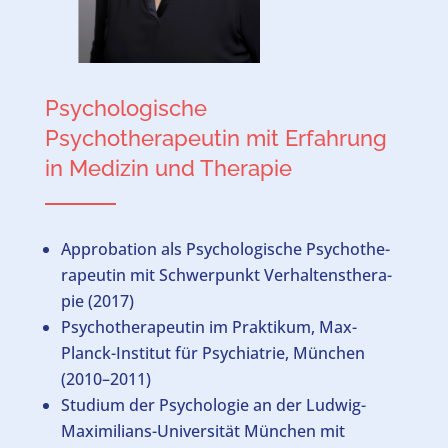
Psychologische
Psychotherapeutin mit Erfahrung
in Medizin und Therapie
Appro­ba­ti­on als Psy­cho­lo­gi­sche Psy­cho­the­
ra­peu­tin mit Schwer­punkt Ver­hal­tens­the­ra­
pie (2017)
Psy­cho­the­ra­peu­tin im Prak­ti­kum, Max-
Planck-Insti­tut für Psych­ia­trie, Mün­chen
(2010–2011)
Stu­di­um der Psy­cho­lo­gie an der Lud­wig-
Maxi­mi­li­ans-Uni­ver­si­tät Mün­chen mit