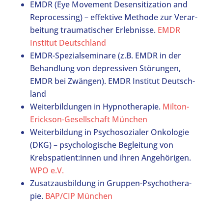
EMDR (Eye Move­ment Desen­si­tiza­ti­on and
Repro­ces­sing) – effek­ti­ve Metho­de zur Ver­ar­
bei­tung trau­ma­ti­scher Erleb­nis­se.
EMDR
Insti­tut Deutsch­land
EMDR-Spe­zi­al­se­mi­na­re (z.B. EMDR in der
Behand­lung von depres­si­ven Stö­run­gen,
EMDR bei Zwän­gen). EMDR Insti­tut Deutsch­
land
Wei­ter­bil­dun­gen in Hyp­no­the­ra­pie.
Mil­ton-
Erick­son-Gesell­schaft Mün­chen
Wei­ter­bil­dung in Psy­cho­so­zia­ler Onko­lo­gie
(DKG) – psy­cho­lo­gi­sche Beglei­tung von
Krebspatient:innen und ihren Ange­hö­ri­gen.
WPO e.V.
Zusatz­aus­bil­dung in Grup­pen-Psy­cho­the­ra­
pie.
BAP/CIP Mün­chen